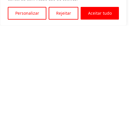
Personalizar
Rejeitar
Aceitar tudo
Av. Padre Tarcísio, 1715 - Sete Lagoas
31 3774-1818
31 98504-1818
MENU
Quem somos
Equipamentos para locação
Eventos