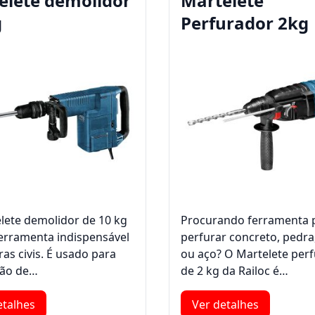
elete demolidor
Martelete
g
Perfurador 2kg
lete demolidor de 10 kg
Procurando ferramenta 
erramenta indispensável
perfurar concreto, pedra
as civis. É usado para
ou aço? O Martelete per
ção de…
de 2 kg da Railoc é…
etalhes
Ver detalhes