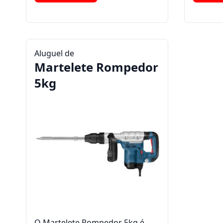
Aluguel de
Martelete Rompedor
5kg
O Martelete Rompedor 5kg é