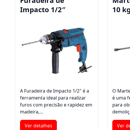
Furadeira de
Mart
Impacto 1/2″
10 k
A Furadeira de Impacto 1/2″ é a
O Marte
ferramenta ideal para realizar
é uma f
furos com precisão e rapidez em
para obr
madeira,…
demoli
Ver detalhes
Ver d