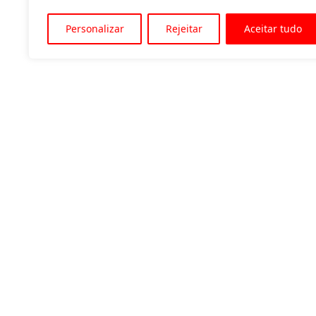
Personalizar
Rejeitar
Aceitar tudo
Av. Padre Tarcísio, 1715 - Sete Lagoas
31 3774-1818
31 98504-1818