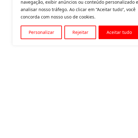
navegação, exibir anúncios ou conteúdo personalizado 
analisar nosso tráfego. Ao clicar em “Aceitar tudo”, você
concorda com nosso uso de cookies.
Personalizar
Rejeitar
Aceitar tudo
Av. Padre Tarcísio, 1715 - Sete Lagoas
31 3774-1818
31 98504-1818