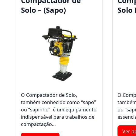
Compactador de
Comp
Solo – (Sapo)
Solo 
O Compactador de Solo,
O Compa
também conhecido como “sapo”
também
ou “sapinho”, é um equipamento
ou “sap
indispensável para trabalhos de
essenci
compactação…
Ver d