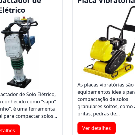
actador de
Placa Vibratóri
Elétrico
As placas vibratórias são
equipamentos ideais par
ctador de Solo Elétrico,
compactação de solos
 conhecido como “sapo”
granulares soltos, como 
inho”, é uma ferramenta
britas, pedras de…
al para compactar solos…
Ver detalhes
etalhes